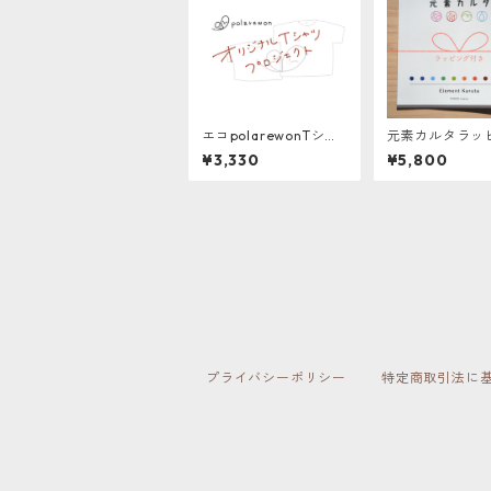
エコpolarewonTシャ
元素カルタラッ
ツ
つき【テレビ放
¥3,330
¥5,800
好評のため、品
（プレゼントに
場合、依頼主様
前記載希望の方
セージに一言お
たします）
プライバシーポリシー
特定商取引法に