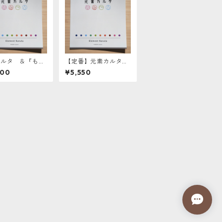
カルタ ＆『もち
【定番】元素カルタ
シール
（テレビ放送後ご好評
000
¥5,550
のため品薄）