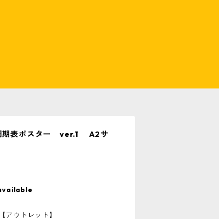
期表ポスター ver.1 A2サ
available
ー【アウトレット】