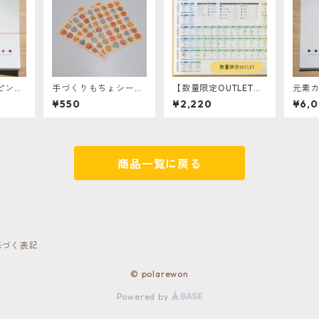
ピング
手づくりもちょシール
【数量限定OUTLET】
元素
送後ご
【3枚セット】
周期表ポスター ver.1
ょ』
¥550
¥2,220
¥6,
薄】
A2サイズ
なさる
のお名
はメッ
願いい
商品一覧に戻る
基づく表記
© polarewon
Powered by